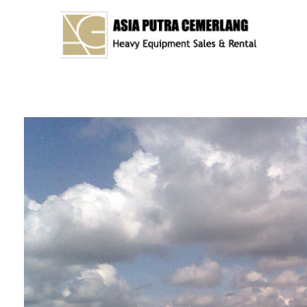
Asia Putra Cemerlang
sewa crane surabaya, sewa crane, sewa alat berat